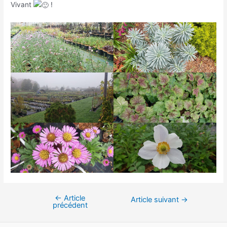
Vivant
!
←
Article
Navigation
Article suivant
→
précédent
de
l’article